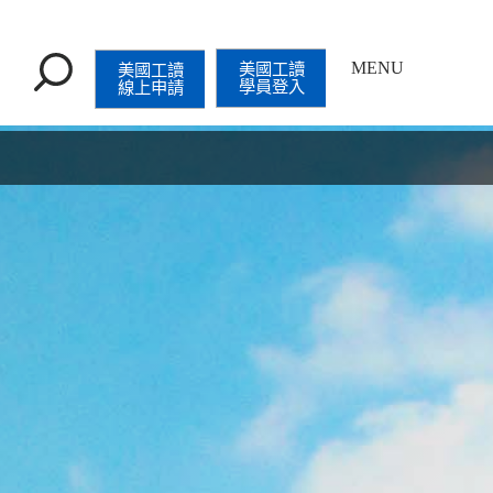
開
MENU
美國工讀
美國工讀
學員登入
線上申請
啟
選
單