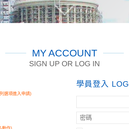
Click
to
scroll
down
and
read
MY ACCOUNT
more
SIGN UP OR LOG IN
學員登入 LOG
列選項進入申請)
名動作)