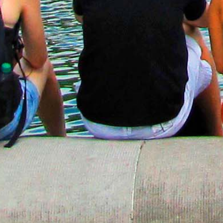
美國暑期營隊輔導
美國工讀登入
聯絡我們
取消註冊
國際教育交流協會駐華辦事處
Council on International Educational Exchange
電話 : 02-23640228 | 傳真 : 02-23629755 |
info@cieetaiwan.org.
© COPYRIGHT CIEE 2019. ALL RIGHTS RESERVED.